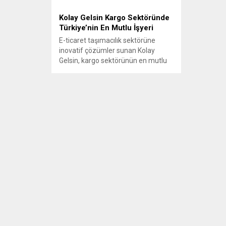
Kolay Gelsin Kargo Sektöründe
Türkiye’nin En Mutlu İşyeri
E-ticaret taşımacılık sektörüne
inovatif çözümler sunan Kolay
Gelsin, kargo sektörünün en mutlu
işyeri seçildi. Kolay Gelsin, Happy
Place to Work Araştırma Eğitim
Danışmanlık ve Capital Dergisi iş
birliğinde bu sene ilk kez
gerçekleştirilen Happy Place to
Work - Türkiye’nin En Mutlu İşyerleri
Araştırması’nda kargo sektöründe
en yüksek puanı alan şirket...