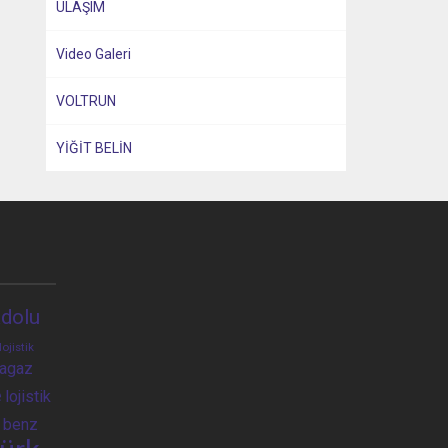
ULAŞIM
Video Galeri
VOLTRUN
YİĞİT BELİN
dolu
lojistik
ragaz
e
lojistik
 benz