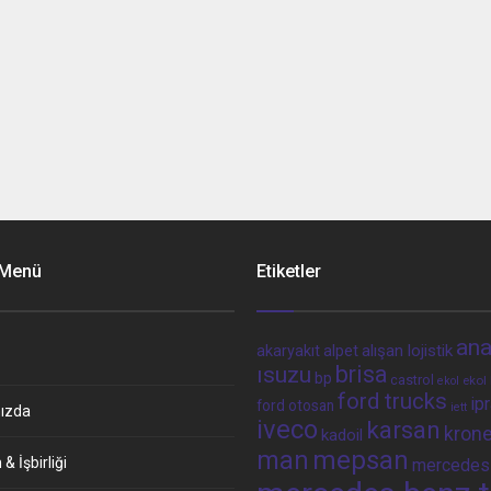
 Menü
Etiketler
ana
alpet
alışan lojistik
akaryakıt
brisa
ısuzu
bp
castrol
ekol 
ekol
ford trucks
ip
ford otosan
iett
ızda
iveco
karsan
kron
kadoil
man
mepsan
& İşbirliği
mercedes