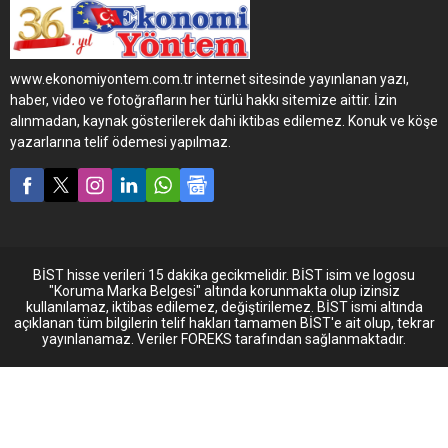
otomobil kampanyaları ve
hafif ticari araçlar için
hazırlanan özel
kampanyalar ile avantajlı
www.ekonomiyontem.com.tr internet sitesinde yayınlanan yazı,
kredi ve kişiye özel ödeme
haber, video ve fotoğrafların her türlü hakkı sitemize aittir. İzin
seçeneklerinden
alınmadan, kaynak gösterilerek dahi iktibas edilemez. Konuk ve köşe
yararlanmak mümkün.
yazarlarına telif ödemesi yapılmaz.
BİST hisse verileri 15 dakika gecikmelidir. BİST isim ve logosu
"Koruma Marka Belgesi" altında korunmakta olup izinsiz
kullanılamaz, iktibas edilemez, değiştirilemez. BİST ismi altında
açıklanan tüm bilgilerin telif hakları tamamen BİST'e ait olup, tekrar
yayınlanamaz. Veriler FOREKS tarafından sağlanmaktadır.