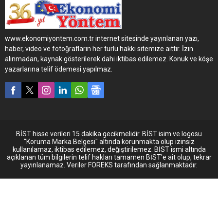
ödüllü MAN Lion’s Coach
teslimatlarına hız kesmeden
devam ediyor. 2023 araç
yatırımlarında MAN’ı tercih
www.ekonomiyontem.com.tr internet sitesinde yayınlanan yazı,
eden firma ve bireysel
haber, video ve fotoğrafların her türlü hakkı sitemize aittir. İzin
yatırımcılara toplamda 9
alınmadan, kaynak gösterilerek dahi iktibas edilemez. Konuk ve köşe
adet, Sustainable Bus
yazarlarına telif ödemesi yapılmaz.
Award (Sby Award) 2022-
Sürdürülebilir Otobüs Ödüllü
Lion’s Coach teslimatı
yapıldı. Bu kapsamda
Pamukkale Turizm’e hizmet
veren LKS Turizm’e 5...
BİST hisse verileri 15 dakika gecikmelidir. BİST isim ve logosu
"Koruma Marka Belgesi" altında korunmakta olup izinsiz
kullanılamaz, iktibas edilemez, değiştirilemez. BİST ismi altında
açıklanan tüm bilgilerin telif hakları tamamen BİST'e ait olup, tekrar
yayınlanamaz. Veriler FOREKS tarafından sağlanmaktadır.