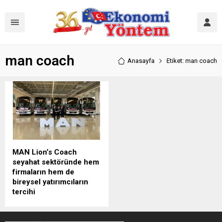
man coach
Anasayfa
Etiket: man coach
MAN Lion’s Coach
seyahat sektöründe hem
firmaların hem de
bireysel yatırımcıların
tercihi
MAN, seyahat sektöründe
lider firmaların gözdesi