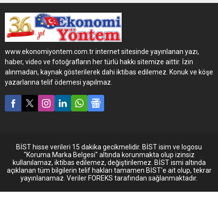
Mercedes-Benz Actros
1845 LSnRL çekiciyi
düzenlediği tören ile teslim
etti.
www.ekonomiyontem.com.tr internet sitesinde yayınlanan yazı,
haber, video ve fotoğrafların her türlü hakkı sitemize aittir. İzin
alınmadan, kaynak gösterilerek dahi iktibas edilemez. Konuk ve köşe
yazarlarına telif ödemesi yapılmaz.
BİST hisse verileri 15 dakika gecikmelidir. BİST isim ve logosu
"Koruma Marka Belgesi" altında korunmakta olup izinsiz
kullanılamaz, iktibas edilemez, değiştirilemez. BİST ismi altında
açıklanan tüm bilgilerin telif hakları tamamen BİST'e ait olup, tekrar
yayınlanamaz. Veriler FOREKS tarafından sağlanmaktadır.