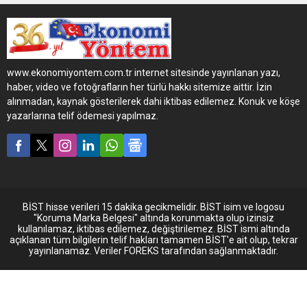
lastikleriyle dünya devlerinin
tercihi olmaya devam
ediyor. MICHELIN Pilot Sport
Cup 2, yeni Mercedes-AMG
GT R modelini orijinal
www.ekonomiyontem.com.tr internet sitesinde yayınlanan yazı,
ekipman olarak donatacak.
haber, video ve fotoğrafların her türlü hakkı sitemize aittir. İzin
alınmadan, kaynak gösterilerek dahi iktibas edilemez. Konuk ve köşe
yazarlarına telif ödemesi yapılmaz.
BİST hisse verileri 15 dakika gecikmelidir. BİST isim ve logosu
"Koruma Marka Belgesi" altında korunmakta olup izinsiz
kullanılamaz, iktibas edilemez, değiştirilemez. BİST ismi altında
açıklanan tüm bilgilerin telif hakları tamamen BİST'e ait olup, tekrar
yayınlanamaz. Veriler FOREKS tarafından sağlanmaktadır.