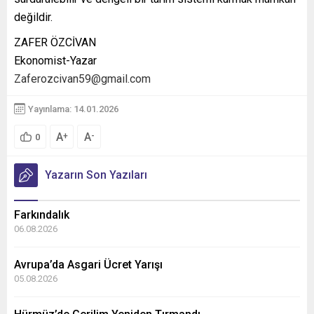
değildir.
ZAFER ÖZCİVAN
Ekonomist-Yazar
Zaferozcivan59@gmail.com
Yayınlama: 14.01.2026
A
A
+
-
0
Yazarın Son Yazıları
Farkındalık
06.08.2026
Avrupa’da Asgari Ücret Yarışı
05.08.2026