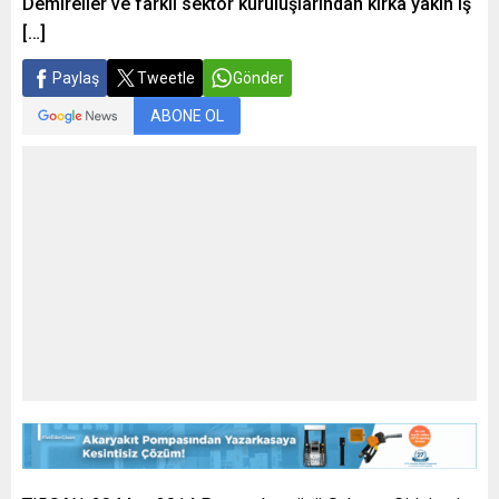
Demireller ve farklı sektör kuruluşlarından kırka yakın iş
[…]
Paylaş
Tweetle
Gönder
ABONE OL