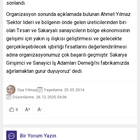
sonlandı.
Organizasyon sonunda açıklamada bulunan Ahmet Yılmaz
‘Sektör lideri ve bölgenin önde gelen üreticilerinden biri
olan Tırsan ve Sakaryalı sanayicilerin bölge ekonomisinin
gelişimi için yakın iş ilişkisi geliştirmesi ve gelecekte
gerçekleşebilecek işbirliği fırsatlarını değerlendirilmesi
adına organizasyonumuz çok başarılı geçmiştir. Sakarya
Girişimci ve Sanayici İş Adamları Derneği’ni fabrikamızda
ağırlamaktan gurur duyuyoruz’ dedi.
Oya Yılmaz
Yayınlama: 25.03.2014
Düzenleme: 26.12.2025 04:06
A
A
+
-
0
Bir Yorum Yazın