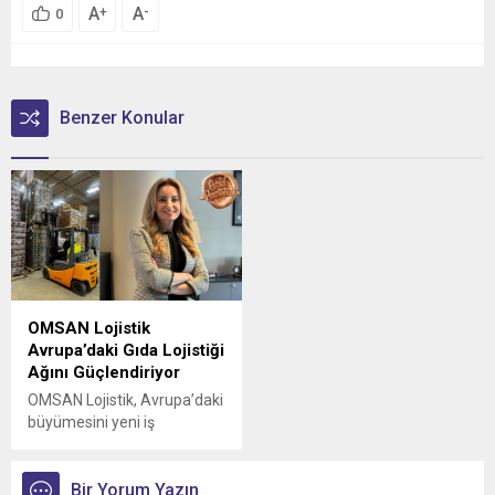
A
A
+
-
0
Benzer Konular
OMSAN Lojistik
Avrupa’daki Gıda Lojistiği
Ağını Güçlendiriyor
OMSAN Lojistik, Avrupa’daki
büyümesini yeni iş
birlikleriyle sürdürmeye
devam ediyor
Bir Yorum Yazın