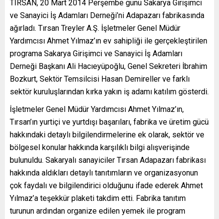
TIRSAN, 20 Mart 2014 Perşembe günü Sakarya Girişimci
ve Sanayici İş Adamları Derneği’ni Adapazarı fabrikasında
ağırladı. Tırsan Treyler A.Ş. İşletmeler Genel Müdür
Yardımcısı Ahmet Yılmaz’ın ev sahipliği ile gerçekleştirilen
programa Sakarya Girişimci ve Sanayici İş Adamları
Derneği Başkanı Ali Hacıeyüpoğlu, Genel Sekreteri İbrahim
Bozkurt, Sektör Temsilcisi Hasan Demireller ve farklı
sektör kuruluşlarından kırka yakın iş adamı katılım gösterdi.
İşletmeler Genel Müdür Yardımcısı Ahmet Yılmaz’ın,
Tırsan’ın yurtiçi ve yurtdışı başarıları, fabrika ve üretim gücü
hakkındaki detaylı bilgilendirmelerine ek olarak, sektör ve
bölgesel konular hakkında karşılıklı bilgi alışverişinde
bulunuldu. Sakaryalı sanayiciler Tırsan Adapazarı fabrikası
hakkında aldıkları detaylı tanıtımların ve organizasyonun
çok faydalı ve bilgilendirici olduğunu ifade ederek Ahmet
Yılmaz’a teşekkür plaketi takdim etti. Fabrika tanıtım
turunun ardından organize edilen yemek ile program