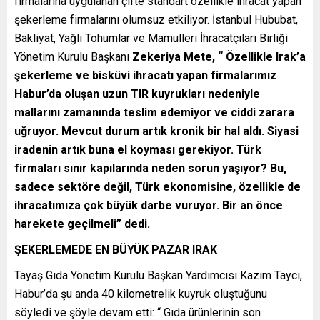
firmalarına uygulanan çifte standart özellikle ihracat yapan
şekerleme firmalarını olumsuz etkiliyor. İstanbul Hububat,
Bakliyat, Yağlı Tohumlar ve Mamulleri İhracatçıları Birliği
Yönetim Kurulu Başkanı
Zekeriya Mete, “ Özellikle Irak’a
şekerleme ve bisküvi ihracatı yapan firmalarımız
Habur’da oluşan uzun TIR kuyrukları nedeniyle
mallarını zamanında teslim edemiyor ve ciddi zarara
uğruyor. Mevcut durum artık kronik bir hal aldı. Siyasi
iradenin artık buna el koyması gerekiyor. Türk
firmaları sınır kapılarında neden sorun yaşıyor? Bu,
sadece sektöre değil, Türk ekonomisine, özellikle de
ihracatımıza çok büyük darbe vuruyor. Bir an önce
harekete geçilmeli” dedi.
ŞEKERLEMEDE EN BÜYÜK PAZAR IRAK
Tayaş Gıda Yönetim Kurulu Başkan Yardımcısı Kazım Taycı,
Habur’da şu anda 40 kilometrelik kuyruk oluştuğunu
söyledi ve şöyle devam etti: “ Gıda ürünlerinin son