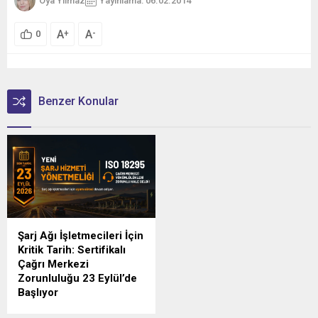
Oya Yılmaz
Yayınlama: 06.02.2014
A
A
+
-
0
Benzer Konular
Şarj Ağı İşletmecileri İçin
Kritik Tarih: Sertifikalı
Çağrı Merkezi
Zorunluluğu 23 Eylül’de
Başlıyor
Türkiye'de elektrikli araç şarj