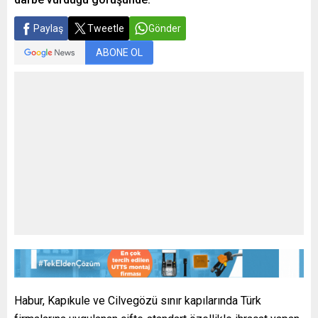
Paylaş
Tweetle
Gönder
ABONE OL
Habur, Kapıkule ve Cilvegözü sınır kapılarında Türk