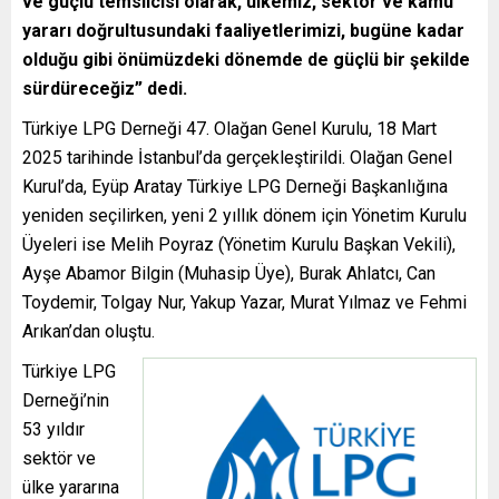
ve güçlü temsilcisi olarak, ülkemiz, sektör ve kamu
yararı doğrultusundaki faaliyetlerimizi, bugüne kadar
olduğu gibi önümüzdeki dönemde de güçlü bir şekilde
sürdüreceğiz” dedi.
Türkiye LPG Derneği 47. Olağan Genel Kurulu, 18 Mart
2025 tarihinde İstanbul’da gerçekleştirildi. Olağan Genel
Kurul’da, Eyüp Aratay Türkiye LPG Derneği Başkanlığına
yeniden seçilirken, yeni 2 yıllık dönem için Yönetim Kurulu
Üyeleri ise Melih Poyraz (Yönetim Kurulu Başkan Vekili),
Ayşe Abamor Bilgin (Muhasip Üye), Burak Ahlatcı, Can
Toydemir, Tolgay Nur, Yakup Yazar, Murat Yılmaz ve Fehmi
Arıkan’dan oluştu.
Türkiye LPG
Derneği’nin
53 yıldır
sektör ve
ülke yararına