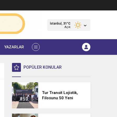
İstanbul,
31
°C
Açık
YAZARLAR
POPÜLER KONULAR
Tur Transit Lojistik,
Filosunu 50 Yeni
Mercedes-Benz Actros
L 1848 LS ile
Güçlendirdi