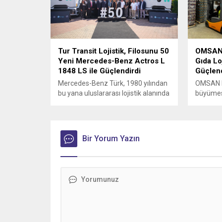
Tur Transit Lojistik, Filosunu 50
OMSAN L
Yeni Mercedes-Benz Actros L
Gıda Loj
1848 LS ile Güçlendirdi
Güçlend
Mercedes-Benz Türk, 1980 yılından
OMSAN Lo
bu yana uluslararası lojistik alanında
büyümesin
faaliyet gösteren Tur Transit
sürdürm
Lojistik’e 50 adet Mercedes-Benz
Actros L 1848 LS teslimatı
gerçekleştirdi.
Bir Yorum Yazın