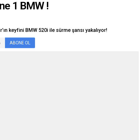
ine 1 BMW !
r’ın keyfini BMW 520i ile sürme şansı yakalıyor!
ABONE OL