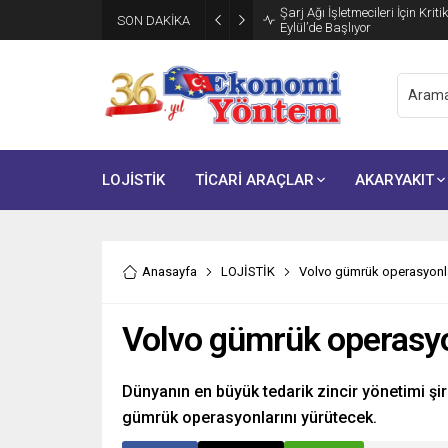
Şarj Ağı İşletmecileri İçin Krit
SON DAKİKA
Eylül’de Başlıyor
LOJİSTİK
TİCARİ ARAÇLAR
AKARYAKIT
Anasayfa
LOJİSTİK
Volvo gümrük operasyonlar
Volvo gümrük operasyon
Dünyanın en büyük tedarik zincir yönetimi şir
gümrük operasyonlarını yürütecek.