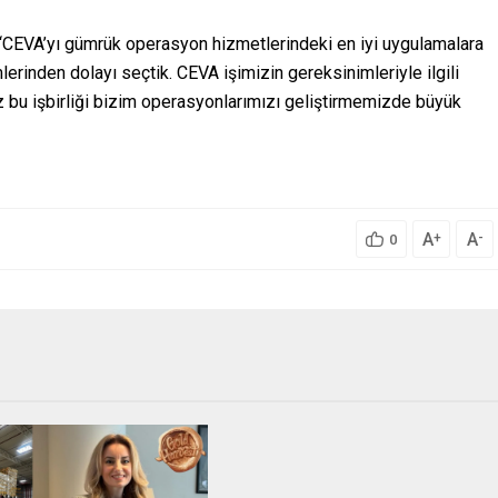
“CEVA’yı gümrük operasyon hizmetlerindeki en iyi uygulamalara
rinden dolayı seçtik. CEVA işimizin gereksinimleriyle ilgili
z bu işbirliği bizim operasyonlarımızı geliştirmemizde büyük
A
A
+
-
0