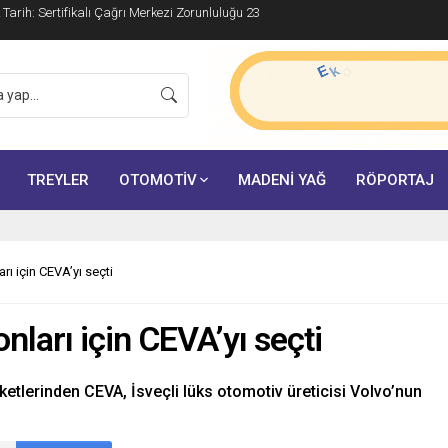
ik Tarih: Sertifikalı Çağrı Merkezi Zorunluluğu 23
TREYLER
OTOMOTİV
MADENİ YAĞ
RÖPORTAJ
ı için CEVA’yı seçti
ları için CEVA’yı seçti
ketlerinden CEVA, İsveçli lüks otomotiv üreticisi Volvo’nun