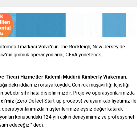
v otomobil markası Volvo’nun The Rockleigh, New Jersey’de
ica’nın gümrük operasyonlarını, CEVA yönetecek.
ve Ticari Hizmetler Kıdemli Müdürü
Kimberly Wakeman
:
tiğindeki iddiamızı ortaya koyduk. Gümrük müşavirliği lojistiği
n sebebi sıfır hata disiplinimizdir. Proje ve operasyonlarımızda
eci’miz
(Zero Defect Start-up process) ve uyum kabiliyetimiz ile
operasyonlarımızda müşterilerimize eşsiz değer katarak
yonları konusundaki 124 yılı aşkın deneyimimiz ve profesyonel
vam edeceğiz.” dedi.