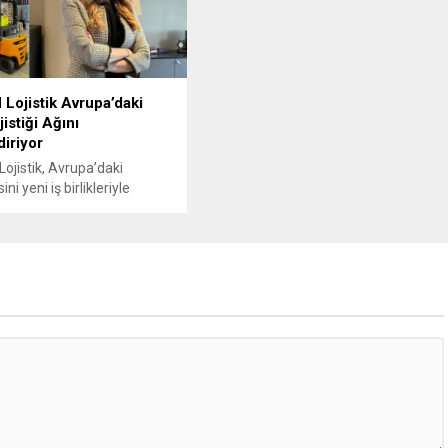
ojistik Avrupa’daki
istiği Ağını
iriyor
jistik, Avrupa’daki
i yeni iş birlikleriyle
eye devam ediyor