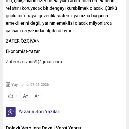
biri, çalışanların üzerindeki yükü artırmadan emeklilerin
refahını koruyacak bir dengeyi kurabilmek olacak. Çünkü
güçlü bir sosyal güvenlik sistemi, yalnızca bugünün
emeklilerini değil, yarının emeklisi olacak milyonlarca
çalışanı da yakından ilgilendiriyor.
ZAFER ÖZCİVAN
Ekonomist-Yazar
Zaferozcivan59@gmail.com
Yayınlama: 07.06.2026
A
A
+
-
0
Yazarın Son Yazıları
Dolaylı Vergilere Dayalı Vergi Yapısı