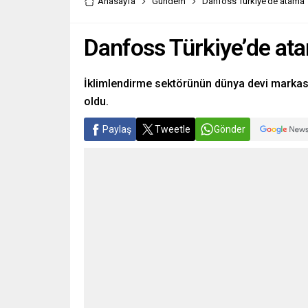
Anasayfa
Gündem
Danfoss Türkiye’de atama
Danfoss Türkiye’de at
İklimlendirme sektörünün dünya devi markas
oldu.
Paylaş
Tweetle
Gönder