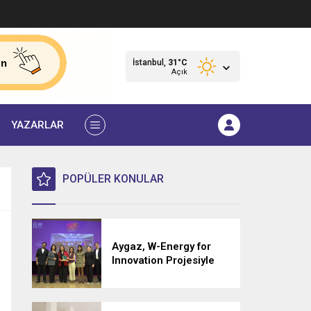
İstanbul,
31
°C
Açık
YAZARLAR
POPÜLER KONULAR
Aygaz, W-Energy for
Innovation Projesiyle
Kadın Dostu Markalar
Farkındalık Ödülü’nü
Kazandı