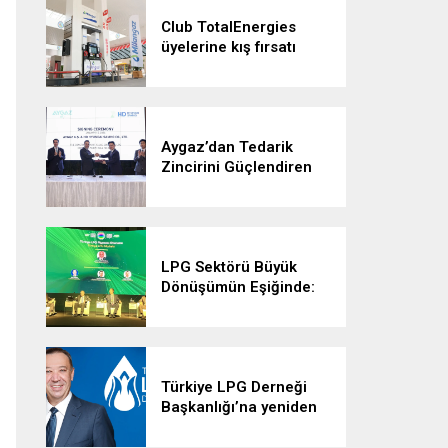
Club TotalEnergies
üyelerine kış fırsatı
Aygaz’dan Tedarik
Zincirini Güçlendiren
Yeni Gemi Yatırımı
LPG Sektörü Büyük
Dönüşümün Eşiğinde:
Enerji Stratejileri
Yeniden Şekilleniyor”
Türkiye LPG Derneği
Başkanlığı’na yeniden
Eyüp Aratay seçildi