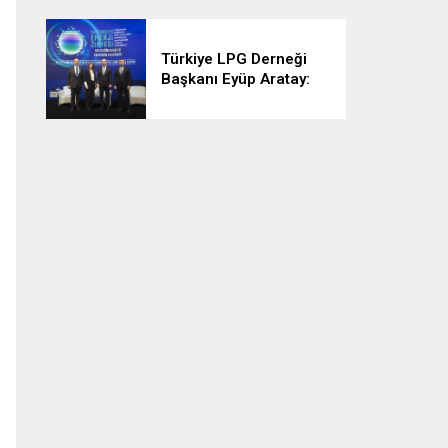
Türkiye LPG Derneği
Başkanı Eyüp Aratay:
“LPG erişebilir,
güvenilir ve
sürdürülebilir
özellikleriyle emsalsiz
bir ürün”