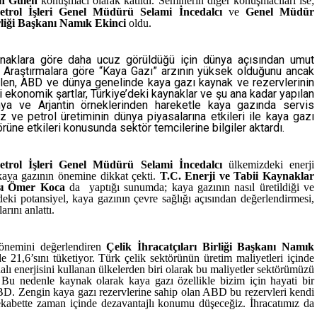
an Gülen
konuşmacı olarak katıldı. Seminerin diğer konuşmacıları ise;
etrol İşleri Genel Müdürü Selami İncedalcı
ve
Genel Müdür
irliği Başkanı Namık Ekinci
oldu.
naklara göre daha ucuz görüldüğü için dünya açısından umut
. Araştırmalara göre “Kaya Gazı” arzının yüksek olduğunu ancak
 Gülen, ABD ve dünya genelinde kaya gazı kaynak ve rezervlerinin
i ekonomik şartlar, Türkiye’deki kaynaklar ve şu ana kadar yapılan
onya ve Arjantin örneklerinden hareketle kaya gazında servis
ve petrol üretiminin dünya piyasalarına etkileri ile kaya gazı
örüne etkileri konusunda sektör temcilerine bilgiler aktardı.
etrol İşleri Genel Müdürü Selami İncedalcı
ülkemizdeki enerji
 kaya gazının önemine dikkat çekti.
T.C. Enerji ve Tabii Kaynaklar
ısı Ömer Koca
da yaptığı sunumda; kaya gazının nasıl üretildiği ve
deki potansiyel, kaya gazının çevre sağlığı açısından değerlendirmesi,
rını anlattı.
 önemini değerlendiren
Çelik İhracatçıları Birliği Başkanı Namık
e 21,6’sını tüketiyor. Türk çelik sektörünün üretim maliyetleri içinde
lı enerjisini kullanan ülkelerden biri olarak bu maliyetler sektörümüzü
 Bu nedenle kaynak olarak kaya gazı özellikle bizim için hayati bir
D. Zengin kaya gazı rezervlerine sahip olan ABD bu rezervleri kendi
ekabette zaman içinde dezavantajlı konumu düşeceğiz. İhracatımız da