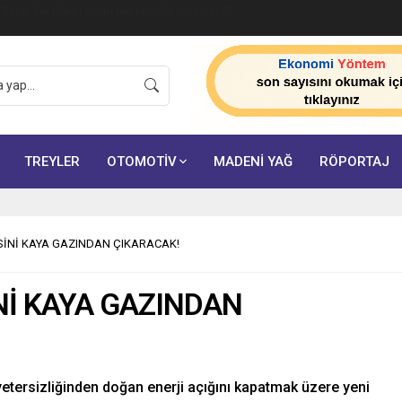
ik Tarih: Sertifikalı Çağrı Merkezi Zorunluluğu 23
TREYLER
OTOMOTİV
MADENİ YAĞ
RÖPORTAJ
SİNİ KAYA GAZINDAN ÇIKARACAK!
Nİ KAYA GAZINDAN
etersizliğinden doğan enerji açığını kapatmak üzere yeni