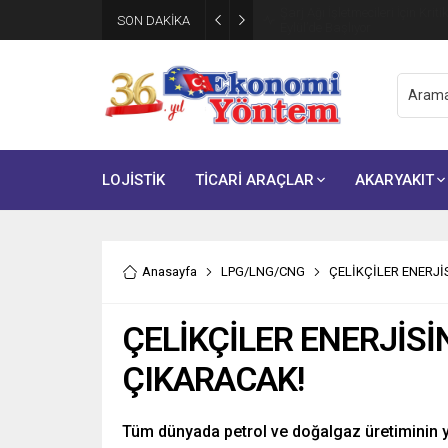
Şarj Ağı İşletmecileri İçin Krit
SON DAKİKA
Eylül’de Başlıyor
LOJİSTİK
TİCARİ ARAÇLAR
AKARYAKIT
Anasayfa
LPG/LNG/CNG
ÇELİKÇİLER ENERJİ
ÇELİKÇİLER ENERJİSİ
ÇIKARACAK!
Tüm dünyada petrol ve doğalgaz üretiminin y