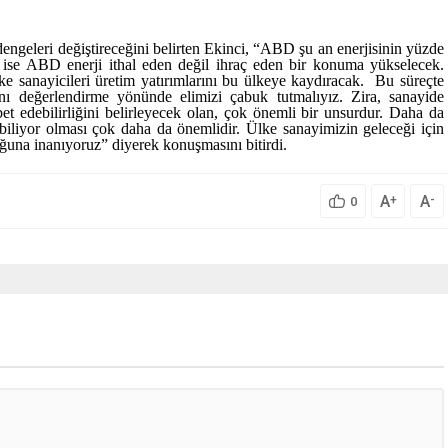
ngeleri değiştireceğini belirten Ekinci, “ABD şu an enerjisinin yüzde
 ise ABD enerji ithal eden değil ihraç eden bir konuma yükselecek.
e sanayicileri üretim yatırımlarını bu ülkeye kaydıracak. Bu süreçte
nı değerlendirme yönünde elimizi çabuk tutmalıyız. Zira, sanayide
bet edebilirliğini belirleyecek olan, çok önemli bir unsurdur. Daha da
ebiliyor olması çok daha da önemlidir. Ülke sanayimizin geleceği için
uğuna inanıyoruz” diyerek konuşmasını bitirdi.
A
A
+
-
0