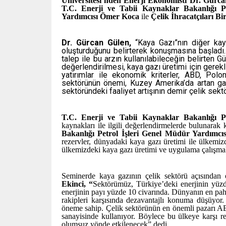
Üniversitesi’nden Enerji Ekonomisti Dr. Gürc
T.C. Enerji ve Tabii Kaynaklar Bakanlığı P
Yardımcısı Ömer Koca
ile
Çelik İhracatçıları B
Dr. Gürcan Gülen,
“Kaya Gazı”nın diğer kay
oluşturduğunu belirterek konuşmasına başladı
talep ile bu arzın kullanılabileceğin belirten
değerlendirilmesi, kaya gazı üretimi için gerekl
yatırımlar ile ekonomik kriterler, ABD, Pol
sektörünün önemi, Kuzey Amerika’da artan gaz 
sektöründeki faaliyet artışının demir çelik sekt
T.C. Enerji ve Tabii Kaynaklar Bakanlığı P
kaynakları ile ilgili değerlendirmelerde bulunarak
Bakanlığı Petrol İşleri Genel Müdür Yardımc
rezervler, dünyadaki kaya gazı üretimi ile ülkemiz
ülkemizdeki kaya gazı üretimi ve uygulama çalışmala
Seminerde kaya gazının çelik sektörü açısından
Ekinci, “
Sektörümüz,
Türkiye’deki enerjinin yüzd
enerjinin payı yüzde 10 civarında. Dünyanın en paha
rakipleri karşısında dezavantajlı konuma düşüyor.
öneme sahip. Çelik sektörünün en önemli pazarı AB
sanayisinde kullanıyor. Böylece bu ülkeye karşı r
olumsuz yönde etkilenecek” dedi.