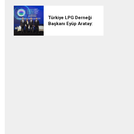
Türkiye LPG Derneği
Başkanı Eyüp Aratay:
“LPG erişebilir,
güvenilir ve
sürdürülebilir
özellikleriyle emsalsiz
bir ürün”