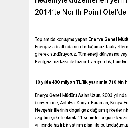
nedeniyle düzenlenen yeni
2014’te North Point Otel’de 
Toplantıda konuşma yapan
Enerya Genel Müd
Energaz adı altında sürdürdüğümüz faaliyetlerim
girerek sürdürüyoruz. Tüm enerji dünyasına yayıl
Kentgaz markası ile hizmet veriyorduk, bundan 
10 yılda 430 milyon TL’lik yatırımla 710 bin 
Enerya Genel Müdürü Aslan Uzun, 2003 yılında k
bünyesinde, Antalya, Konya, Karaman, Konya Ere
Nevşehir illerinin doğal gaz dağıtım şirketlerin
dağıtım şirketi olarak 11 şehirde, bugüne kadar 
yıl içinde hızlı bir yatırım planı ile bulunduğ