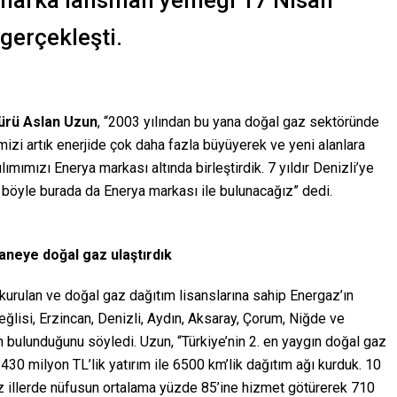
 marka lansman yemeği 17 Nisan
gerçekleşti.
ürü
Aslan Uzun
, “2003 yılından bu yana doğal gaz sektöründe
izi artık enerjide çok daha fazla büyüyerek ve yeni alanlara
ımımızı Enerya markası altında birleştirdik. 7 yıldır Denizli’ye
böyle burada da Enerya markası ile bulunacağız” dedi.
haneye doğal gaz ulaştırdık
urulan ve doğal gaz dağıtım lisanslarına sahip Energaz’ın
ğlisi, Erzincan, Denizli, Aydın, Aksaray, Çorum, Niğde ve
in bulunduğunu söyledi. Uzun, “Türkiye’nin 2. en yaygın doğal gaz
430 milyon TL’lik yatırım ile 6500 km’lik dağıtım ağı kurduk. 10
umuz illerde nüfusun ortalama yüzde 85’ine hizmet götürerek 710