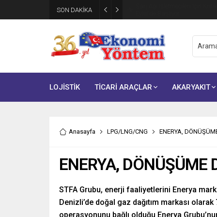
Şarj Ağı İşletmecileri İçin Krit
SON DAKİKA
Eylül’de Başlıyor
LOJİSTİK
TİCARİ ARAÇLAR
AKARYAKIT
Anasayfa
LPG/LNG/CNG
ENERYA, DÖNÜŞÜME
ENERYA, DÖNÜŞÜME D
STFA Grubu, enerji faaliyetlerini Enerya mark
Denizli’de doğal gaz dağıtım markası olarak 
operasyonunu bağlı olduğu Enerya Grubu’nun 