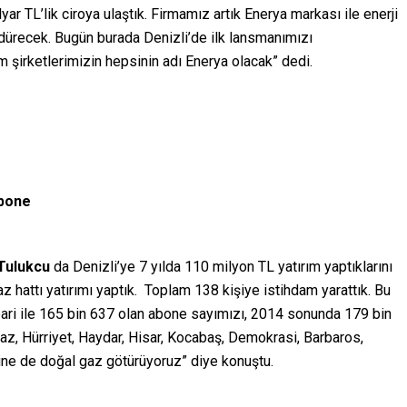
yar TL’lik ciroya ulaştık. Firmamız artık Enerya markası ile enerji
rdürecek. Bugün burada Denizli’de ilk lansmanımızı
ım şirketlerimizin hepsinin adı Enerya olacak” dedi.
abone
 Tulukcu
da Denizli’ye 7 yılda 110 milyon TL yatırım yaptıklarını
z hattı yatırımı yaptık. Toplam 138 kişiye istihdam yarattık. Bu
ibari ile 165 bin 637 olan abone sayımızı, 2014 sonunda 179 bin
naz, Hürriyet, Haydar, Hisar, Kocabaş, Demokrasi, Barbaros,
ne de doğal gaz götürüyoruz” diye konuştu.