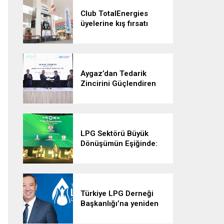
Club TotalEnergies
üyelerine kış fırsatı
Aygaz’dan Tedarik
Zincirini Güçlendiren
Yeni Gemi Yatırımı
LPG Sektörü Büyük
Dönüşümün Eşiğinde:
Enerji Stratejileri
Yeniden Şekilleniyor”
Türkiye LPG Derneği
Başkanlığı’na yeniden
Eyüp Aratay seçildi