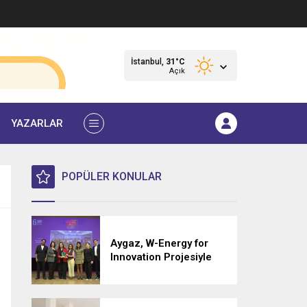
İstanbul,
31
°C
Açık
YAZARLAR
POPÜLER KONULAR
Aygaz, W-Energy for
Innovation Projesiyle
Kadın Dostu Markalar
Farkındalık Ödülü’nü
Kazandı