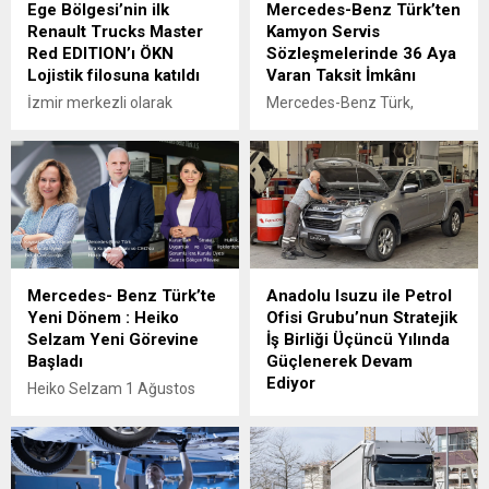
Ege Bölgesi’nin ilk
Mercedes-Benz Türk’ten
Renault Trucks Master
Kamyon Servis
Red EDITION’ı ÖKN
Sözleşmelerinde 36 Aya
Lojistik filosuna katıldı
Varan Taksit İmkânı
İzmir merkezli olarak
Mercedes-Benz Türk,
Türkiye genelinde parsiyel
kamyon müşterilerine
lojistik operasyonları
yönelik servis
yürüten ÖKN Lojistik, Ege
sözleşmelerinde sunduğu
Bölgesi'nin ilk Renault
36 aya varan taksit
Trucks Master Red EDITION
imkânıyla bakım ve servis
panelvanını filosuna kattı.
süreçlerini daha esnek
ödeme seçenekleriyle
planlama fırsatı sunuyor.
Mercedes- Benz Türk’te
Anadolu Isuzu ile Petrol
Yeni Dönem : Heiko
Ofisi Grubu’nun Stratejik
Selzam Yeni Görevine
İş Birliği Üçüncü Yılında
Başladı
Güçlenerek Devam
Ediyor
Heiko Selzam 1 Ağustos
İtibarıyla Yeni Görevine
Anadolu Isuzu ile Petrol
Başladı
Ofisi Grubu arasında, ağır
ticari araçlara madeni yağ
tedarikini kapsayan stratejik