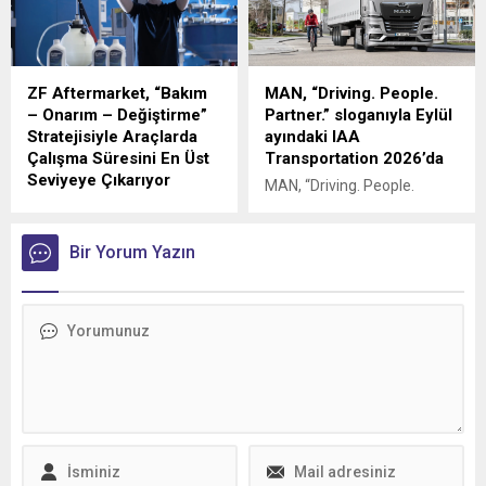
iş birliği üçüncü yılına girdi.
ZF Aftermarket, “Bakım
MAN, “Driving. People.
– Onarım – Değiştirme”
Partner.” sloganıyla Eylül
Stratejisiyle Araçlarda
ayındaki IAA
Çalışma Süresini En Üst
Transportation 2026’da
Seviyeye Çıkarıyor
MAN, “Driving. People.
ZF, 100 yılı aşan orijinal
Partner." (Sürüşte öncü,
ekipman (OE) mirası ve
insan odaklı, güvenilir ortak)
şanzıman, güç aktarma
Bir Yorum Yazın
sloganıyla yer alacağı Eylül
organlarındaki teknolojik
ayındaki IAA Transportation
liderliği ve uzmanlığı ile
2026 fuarında, 3,5 tondan
bağımsız servisleri
250 tona kadar uzanan
destekliyor.
geniş kamyon ve kamyonet
portföyünü sergileyecek.