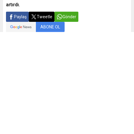
artırdı.
Paylaş
Tweetle
Gönder
ABONE OL
Güvenilir lider Tırsan, Avrupa ve Orta Asya’ya