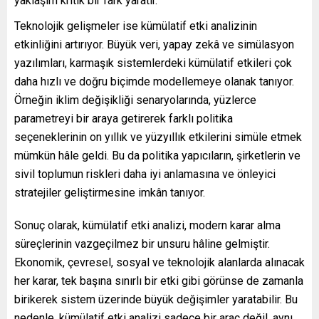
yaklaşım kritik bir fark yaratır.
Teknolojik gelişmeler ise kümülatif etki analizinin
etkinliğini artırıyor. Büyük veri, yapay zekâ ve simülasyon
yazılımları, karmaşık sistemlerdeki kümülatif etkileri çok
daha hızlı ve doğru biçimde modellemeye olanak tanıyor.
Örneğin iklim değişikliği senaryolarında, yüzlerce
parametreyi bir araya getirerek farklı politika
seçeneklerinin on yıllık ve yüzyıllık etkilerini simüle etmek
mümkün hâle geldi. Bu da politika yapıcıların, şirketlerin ve
sivil toplumun riskleri daha iyi anlamasına ve önleyici
stratejiler geliştirmesine imkân tanıyor.
Sonuç olarak, kümülatif etki analizi, modern karar alma
süreçlerinin vazgeçilmez bir unsuru hâline gelmiştir.
Ekonomik, çevresel, sosyal ve teknolojik alanlarda alınacak
her karar, tek başına sınırlı bir etki gibi görünse de zamanla
birikerek sistem üzerinde büyük değişimler yaratabilir. Bu
nedenle, kümülatif etki analizi sadece bir araç değil, aynı