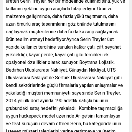
üreten Serin Treyler, her bir modelinde kullanıcısına, yük ve
kullanım şekline uygun araçlarla hitap ediyor. Ürün ve
malzeme gelişiminde, daha fazla yükü taşıtmanın, daha
uzun ömürlü araç tasarımlarını göz önünde tutulmasını
sağlayarak müşterilerine daha fazla kazanç sağlayacak
ürün teslim etmeyi hedefliyor.Ayrıca Serin Treyler üst
yapıda kullanıcı tercihine sunulan kalkar çatı, çift seyahat
yüksekliği, kayar perde, kayar çatı gibi tercihleri ek
opsiyonel özellikler olarak sunuyor. Boytrans Lojistik,
Bedirhan Uluslararası Nakliyat, Günaydın Nakliyat, UTS
Uluslararası Nakliyat ile Sertürk Uluslararası Nakliyat gibi
kendi sektörlerinde güçlü firmalarla yapılan anlaşmalar ve
yakaladığı müşteri memnuniyeti sayesinde Serin Treyler,
2014 yılı ilk dört ayında 190 adetlik satışla bu ürün
grubundaki satış hedefini yakaladı. Kombine taşımacılığa
uygun huckepack model üzerinde Ar-ge’sini tamamlayan
ve test sürüşünü devam ettiren Serin, bu kategoride ürün
isteyen müşteri taleplerini yerine getirmeye ve üretim