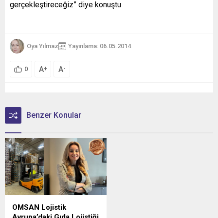
gerçekleştireceğiz” diye konuştu
Oya Yılmaz
Yayınlama: 06.05.2014
A
A
+
-
0
Benzer Konular
OMSAN Lojistik
Avrupa’daki Gıda Lojistiği