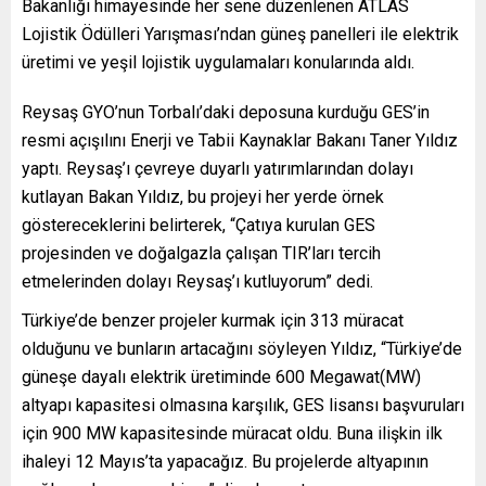
Bakanlığı himayesinde her sene düzenlenen ATLAS
Lojistik Ödülleri Yarışması’ndan güneş panelleri ile elektrik
üretimi ve yeşil lojistik uygulamaları konularında aldı.
Reysaş GYO’nun Torbalı’daki deposuna kurduğu GES’in
resmi açışılını Enerji ve Tabii Kaynaklar Bakanı Taner Yıldız
yaptı. Reysaş’ı çevreye duyarlı yatırımlarından dolayı
kutlayan Bakan Yıldız, bu projeyi her yerde örnek
göstereceklerini belirterek, “Çatıya kurulan GES
projesinden ve doğalgazla çalışan TIR’ları tercih
etmelerinden dolayı Reysaş’ı kutluyorum” dedi.
Türkiye’de benzer projeler kurmak için 313 müracat
olduğunu ve bunların artacağını söyleyen Yıldız, “Türkiye’de
güneşe dayalı elektrik üretiminde 600 Megawat(MW)
altyapı kapasitesi olmasına karşılık, GES lisansı başvuruları
için 900 MW kapasitesinde müracat oldu. Buna ilişkin ilk
ihaleyi 12 Mayıs’ta yapacağız. Bu projelerde altyapının