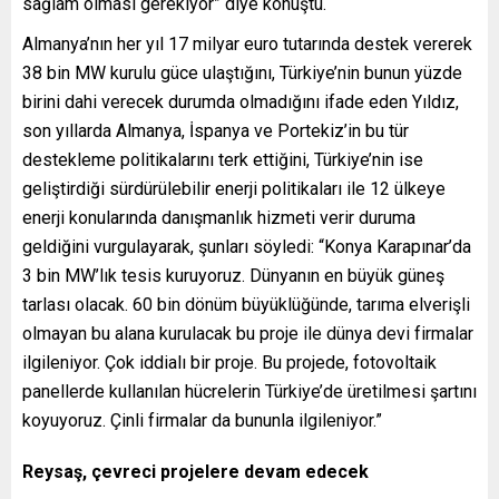
sağlam olması gerekiyor” diye konuştu.
Almanya’nın her yıl 17 milyar euro tutarında destek vererek
38 bin MW kurulu güce ulaştığını, Türkiye’nin bunun yüzde
birini dahi verecek durumda olmadığını ifade eden Yıldız,
son yıllarda Almanya, İspanya ve Portekiz’in bu tür
destekleme politikalarını terk ettiğini, Türkiye’nin ise
geliştirdiği sürdürülebilir enerji politikaları ile 12 ülkeye
enerji konularında danışmanlık hizmeti verir duruma
geldiğini vurgulayarak, şunları söyledi: “Konya Karapınar’da
3 bin MW’lık tesis kuruyoruz. Dünyanın en büyük güneş
tarlası olacak. 60 bin dönüm büyüklüğünde, tarıma elverişli
olmayan bu alana kurulacak bu proje ile dünya devi firmalar
ilgileniyor. Çok iddialı bir proje. Bu projede, fotovoltaik
panellerde kullanılan hücrelerin Türkiye’de üretilmesi şartını
koyuyoruz. Çinli firmalar da bununla ilgileniyor.”
Reysaş, çevreci projelere devam edecek