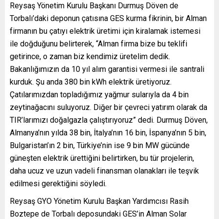
Reysaş Yönetim Kurulu Başkanı Durmuş Döven de
Torbalı’daki deponun çatısına GES kurma fikrinin, bir Alman
firmanın bu çatıyı elektrik üretimi için kiralamak istemesi
ile doğduğunu belirterek, “Alman firma bize bu teklifi
getirince, o zaman biz kendimiz üretelim dedik.
Bakanlığımızın da 10 yıl alım garantisi vermesi ile santrali
kurduk. Şu anda 380 bin kWh elektrik üretiyoruz.
Çatılarımızdan topladığımız yağmur sularıyla da 4 bin
zeytinağacını suluyoruz. Diğer bir çevreci yatırım olarak da
TIR’larımızı doğalgazla çalıştırıyoruz” dedi. Durmuş Döven,
Almanya’nın yılda 38 bin, İtalya’nın 16 bin, İspanya’nın 5 bin,
Bulgaristan’ın 2 bin, Türkiye’nin ise 9 bin MW gücünde
güneşten elektrik ürettiğini belirtirken, bu tür projelerin,
daha ucuz ve uzun vadeli finansman olanakları ile teşvik
edilmesi gerektiğini söyledi.
Reysaş GYO Yönetim Kurulu Başkan Yardımcısı Rasih
Boztepe de Torbalı deposundaki GES’in Alman Solar