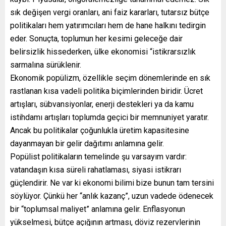
sık değişen vergi oranları, ani faiz kararları, tutarsız bütçe
politikaları hem yatırımcıları hem de hane halkını tedirgin
eder. Sonuçta, toplumun her kesimi geleceğe dair
belirsizlik hissederken, ülke ekonomisi “istikrarsızlık
sarmalına sürüklenir.
Ekonomik popülizm, özellikle seçim dönemlerinde en sık
rastlanan kısa vadeli politika biçimlerinden biridir. Ücret
artışları, sübvansiyonlar, enerji destekleri ya da kamu
istihdamı artışları toplumda geçici bir memnuniyet yaratır.
Ancak bu politikalar çoğunlukla üretim kapasitesine
dayanmayan bir gelir dağıtımı anlamına gelir.
Popülist politikaların temelinde şu varsayım vardır:
vatandaşın kısa süreli rahatlaması, siyasi istikrarı
güçlendirir. Ne var ki ekonomi bilimi bize bunun tam tersini
söylüyor. Çünkü her “anlık kazanç”, uzun vadede ödenecek
bir “toplumsal maliyet” anlamına gelir. Enflasyonun
yükselmesi, bütçe açığının artması, döviz rezervlerinin