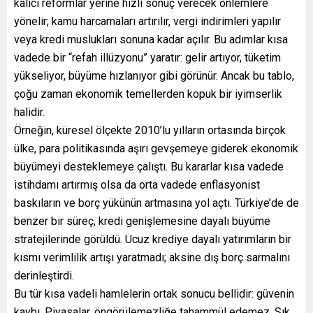
kalıcı reformlar yerine hızlı sonuç verecek önlemlere
yönelir; kamu harcamaları artırılır, vergi indirimleri yapılır
veya kredi muslukları sonuna kadar açılır. Bu adımlar kısa
vadede bir “refah illüzyonu” yaratır: gelir artıyor, tüketim
yükseliyor, büyüme hızlanıyor gibi görünür. Ancak bu tablo,
çoğu zaman ekonomik temellerden kopuk bir iyimserlik
halidir.
Örneğin, küresel ölçekte 2010’lu yılların ortasında birçok
ülke, para politikasında aşırı gevşemeye giderek ekonomik
büyümeyi desteklemeye çalıştı. Bu kararlar kısa vadede
istihdamı artırmış olsa da orta vadede enflasyonist
baskıların ve borç yükünün artmasına yol açtı. Türkiye’de de
benzer bir süreç, kredi genişlemesine dayalı büyüme
stratejilerinde görüldü. Ucuz krediye dayalı yatırımların bir
kısmı verimlilik artışı yaratmadı; aksine dış borç sarmalını
derinleştirdi.
Bu tür kısa vadeli hamlelerin ortak sonucu bellidir: güvenin
kaybı. Piyasalar, öngörülemezliğe tahammül edemez. Sık