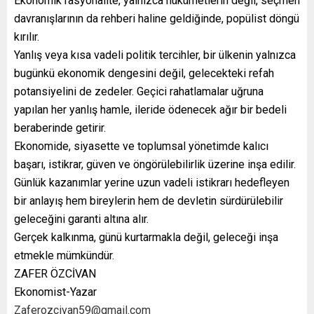
Ekonomik rasyonalite, yalnızca hükümetlerin değil, seçmen
davranışlarının da rehberi haline geldiğinde, popülist döngü
kırılır.
Yanlış veya kısa vadeli politik tercihler, bir ülkenin yalnızca
bugünkü ekonomik dengesini değil, gelecekteki refah
potansiyelini de zedeler. Geçici rahatlamalar uğruna
yapılan her yanlış hamle, ileride ödenecek ağır bir bedeli
beraberinde getirir.
Ekonomide, siyasette ve toplumsal yönetimde kalıcı
başarı, istikrar, güven ve öngörülebilirlik üzerine inşa edilir.
Günlük kazanımlar yerine uzun vadeli istikrarı hedefleyen
bir anlayış hem bireylerin hem de devletin sürdürülebilir
geleceğini garanti altına alır.
Gerçek kalkınma, günü kurtarmakla değil, geleceği inşa
etmekle mümkündür.
ZAFER ÖZCİVAN
Ekonomist-Yazar
Zaferozcivan59@gmail.com